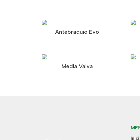
Antebraquio Evo
Media Valva
ME
Inic