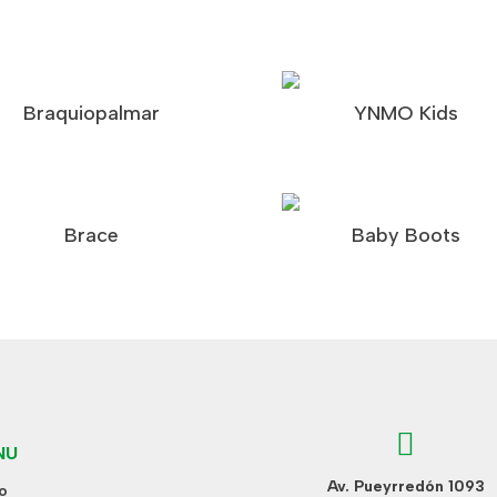
Braquiopalmar
YNMO Kids
Brace
Baby Boots

NU
Av. Pueyrredón 1093
io