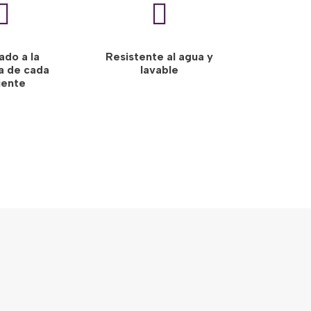


do a la
Resistente al agua y
a de cada
lavable
iente