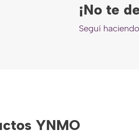
¡No te d
Seguí haciendo
ductos YNMO