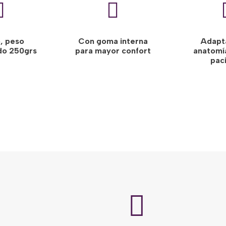


o, peso
Con goma interna
Adapta
do 250grs
para mayor confort
anatomí
pac
