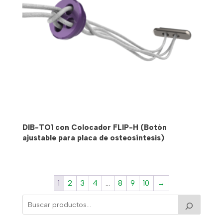
DIB-TO1 con Colocador FLIP-H (Botón
ajustable para placa de osteosíntesis)
1
2
3
4
…
8
9
10
→